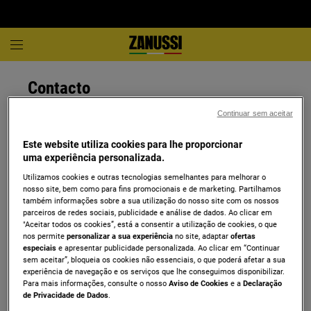
Contacto
Teremos todo o prazer em ajudar. Deixe a sua pergunta e os
Continuar sem aceitar
seus dados de contacto e responderemos brevemente.
Email
Técnico profissional
Este website utiliza cookies para lhe proporcionar
uma experiência personalizada.
Informações Gerais
Utilizamos cookies e outras tecnologias semelhantes para melhorar o
nosso site, bem como para fins promocionais e de marketing. Partilhamos
também informações sobre a sua utilização do nosso site com os nossos
Aspiradores e Pequenos Domésticos
parceiros de redes sociais, publicidade e análise de dados. Ao clicar em
"Aceitar todos os cookies”, está a consentir a utilização de cookies, o que
nos permite
personalizar a sua experiência
no site, adaptar
ofertas
Assistência Técnica
especiais
e apresentar publicidade personalizada. Ao clicar em “Continuar
sem aceitar”, bloqueia os cookies não essenciais, o que poderá afetar a sua
experiência de navegação e os serviços que lhe conseguimos disponibilizar.
Para mais informações, consulte o nosso
Aviso de Cookies
e a
Declaração
Informação da empresa
de Privacidade de Dados
.
Electrolux Lda.