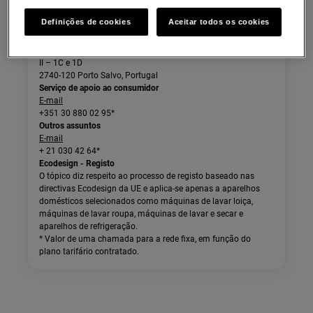
Registada sob o nº 16259
NIF: 500093776
Definições de cookies
Aceitar todos os cookies
Morada
Electrolux, Lda.
Taguspark - Av. Prof. Doutor Cavaco Silva 11; Edifício Ciência
II – 1C e 1D
2740-120 Porto Salvo, Portugal
Serviço de apoio ao consumidor
E-mail
+351 30 880 02 95*
Outros assuntos
E-mail
+ 21 030 42 64*
Ecodesign - Registo
O tópico diz respeito ao processo de registo baseado nas
directivas Ecodesign da UE e aplica-se apenas a aparelhos
domésticos selecionados como máquinas de lavar loiça,
máquinas de lavar roupa, máquinas de lavar e secar e
aparelhos de refrigeração.
* Valor de uma chamada para a rede fixa, em função do
plano tarifário contratado.