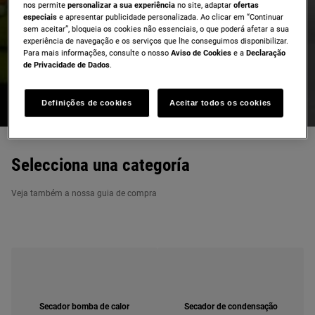
nos permite
personalizar a sua experiência
no site, adaptar
ofertas
especiais
e apresentar publicidade personalizada. Ao clicar em “Continuar
sem aceitar”, bloqueia os cookies não essenciais, o que poderá afetar a sua
SECADORES DE ROUPA
experiência de navegação e os serviços que lhe conseguimos disponibilizar.
Para mais informações, consulte o nosso
Aviso de Cookies
e a
Declaração
Cuide das suas roupas da forma que lhe convier. Navegue na
de Privacidade de Dados
.
nossa gama de secadores de roupa inteligentes e fáceis de usar
repletos de funções úteis.
Definições de cookies
Aceitar todos os cookies
Selecciona una categoría
Veja também a nossa guia de compra
Secador bomba de calor
Secador de condensação