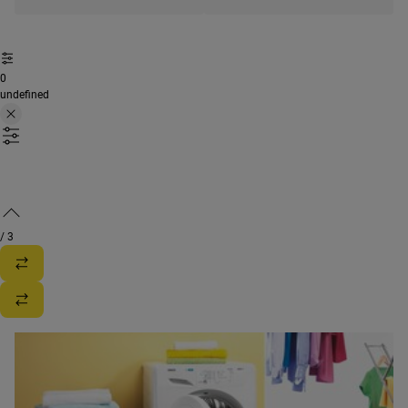
0
undefined
/
3