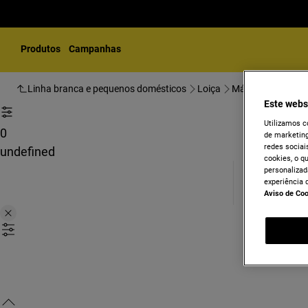
Produtos
Campanhas
Linha branca e pequenos domésticos
Loiça
Máquinas de lavar
Este webs
Utilizamos c
0
de marketing
redes sociais
undefined
cookies, o q
personalizad
experiência 
Aviso de Co