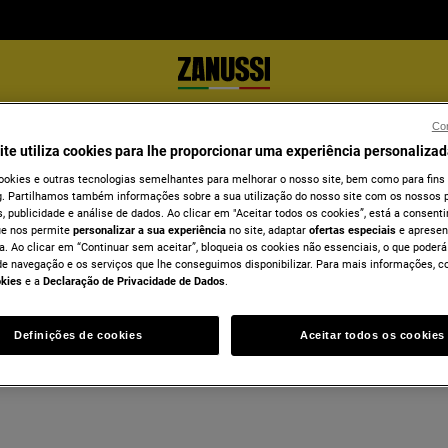
Con
 loiça
Máquina de loiça 60 cm
ite utiliza cookies para lhe proporcionar uma experiência personalizad
ookies e outras tecnologias semelhantes para melhorar o nosso site, bem como para fins
. Partilhamos também informações sobre a sua utilização do nosso site com os nossos p
, publicidade e análise de dados. Ao clicar em "Aceitar todos os cookies”, está a consentir
ue nos permite
personalizar a sua experiência
no site, adaptar
ofertas especiais
e apresen
a. Ao clicar em “Continuar sem aceitar”, bloqueia os cookies não essenciais, o que poderá
de navegação e os serviços que lhe conseguimos disponibilizar. Para mais informações, c
okies
e a
Declaração de Privacidade de Dados
.
Definições de cookies
Aceitar todos os cookies