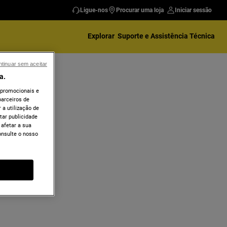
Ligue-nos
Procurar uma loja
Iniciar sessão
Explorar
Suporte e Assistência Técnica
tinuar sem aceitar
a.
 promocionais e
arceiros de
 a utilização de
tar publicidade
 afetar a sua
onsulte o nosso