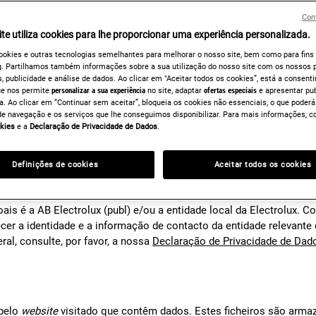
ão o identifica de uma forma direta, mas pode proporcionar-lhe u
Con
ador,
smartphone
ou
tablet
), aparece uma banda publicitária onde 
te utiliza cookies para lhe proporcionar uma experiência personalizada.
ookies e outras tecnologias semelhantes para melhorar o nosso site, bem como para fins
través do centro de preferências.
. Partilhamos também informações sobre a sua utilização do nosso site com os nossos p
No entanto, bloquear alguns tipo
, publicidade e análise de dados. Ao clicar em "Aceitar todos os cookies”, está a consentir
ue nos permite
personalizar a sua experiência
no site, adaptar
ofertas especiais
e apresentar pu
a. Ao clicar em “Continuar sem aceitar”, bloqueia os cookies não essenciais, o que poderá
de navegação e os serviços que lhe conseguimos disponibilizar. Para mais informações, c
kies
e a
Declaração de Privacidade de Dados
.
Definições de cookies
Aceitar todos os cookies
MENTO DE DADOS
is é a AB Electrolux (publ) e/ou a entidade local da Electrolux. C
ecer a identidade e a informação de contacto da entidade relevante
l, consulte, por favor, a nossa
Declaração de Privacidade de Dad
 pelo
website
visitado que contêm dados. Estes ficheiros são armaze