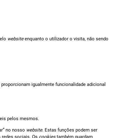
pelo
website
enquanto o utilizador o visita, não sendo
proporcionam igualmente funcionalidade adicional
áveis pelos mesmos.
har” no nosso
website
. Estas funções podem ser
s redes sociais. Os
cookies
também guardam