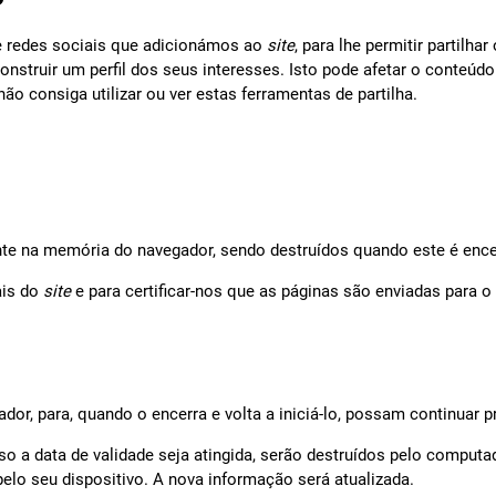
de redes sociais que adicionámos ao
site
, para lhe permitir partil
onstruir um perfil dos seus interesses. Isto pode afetar o conteú
não consiga utilizar ou ver estas ferramentas de partilha.
e na memória do navegador, sendo destruídos quando este é ence
ais do
site
e para certificar-nos que as páginas são enviadas para o
or, para, quando o encerra e volta a iniciá-lo, possam continuar p
so a data de validade seja atingida, serão destruídos pelo computa
pelo seu dispositivo. A nova informação será atualizada.