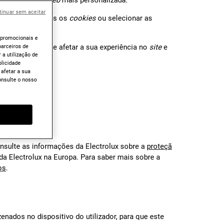
ma experiência
web
mais personalizada.
tinuar sem aceitar
pode aceitar todos os
cookies
ou selecionar as
 promocionais e
arceiros de
s de
cookies
pode afetar a sua experiência no
site
e
 a utilização de
blicidade
 afetar a sua
onsulte o nosso
onsulte as informações da Electrolux sobre a
proteçã
 da Electrolux na Europa. Para saber mais sobre a
os
.
nados no dispositivo do utilizador, para que este