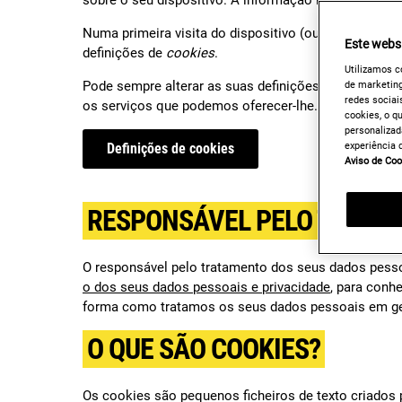
sobre o seu dispositivo. A informação normalmente n
Numa primeira visita do dispositivo (ou seja, comput
Este websi
definições de
cookies
.
Utilizamos c
Pode sempre alterar as suas definições de cookies a
de marketing
redes sociais
os serviços que podemos oferecer-lhe.
cookies, o q
personalizad
experiência 
Definições de cookies
Aviso de Coo
RESPONSÁVEL PELO TRATA
O responsável pelo tratamento dos seus dados pessoa
o dos seus dados pessoais e privacidade
, para conh
forma como tratamos os seus dados pessoais em gera
O QUE SÃO COOKIES?
Os cookies são pequenos ficheiros de texto criados