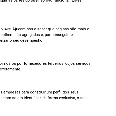
algumas partes do
site
não irão funcionar. Estes
sso
site
. Ajudam-nos a saber que páginas são mais e
colhem são agregadas e, por conseguinte,
rizar o seu desempenho.
r nós ou por fornecedores terceiros, cujos serviços
orretamente.
as empresas para construir um perfil dos seus
iam-se em identificar, de forma exclusiva, o seu