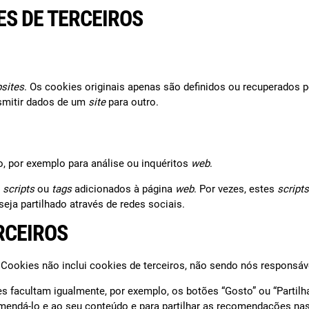
ES DE TERCEIROS
sites
. Os cookies originais apenas são definidos ou recuperados 
nsmitir dados de um
site
para outro.
o, por exemplo para análise ou inquéritos
web
.
e
scripts
ou
tags
adicionados à página
web
. Por vezes, estes
scripts
eja partilhado através de redes sociais.
RCEIROS
e Cookies não inclui cookies de terceiros, não sendo nós respons
zes facultam igualmente, por exemplo, os botões “Gosto” ou “Partil
omendá-lo e ao seu conteúdo e para partilhar as recomendações na