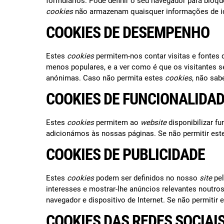
formulários. Pode definir o seu navegador para bloq
cookies
não armazenam quaisquer informações de id
COOKIES DE DESEMPENHO
Estes
cookies
permitem-nos contar visitas e fontes
menos populares, e a ver como é que os visitantes
anónimas. Caso não permita estes
cookies
, não sab
COOKIES DE FUNCIONALIDA
Estes
cookies
permitem ao
website
disponibilizar f
adicionámos às nossas páginas. Se não permitir es
COOKIES DE PUBLICIDADE
Estes
cookies
podem ser definidos no nosso
site
pe
interesses e mostrar-lhe anúncios relevantes noutro
navegador e dispositivo de Internet. Se não permitir 
COOKIES DAS REDES SOCIAI