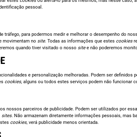
uear estes
cookies
ou alertá-lo para os mesmos, mas nesse caso, 
entificação pessoal.
 de tráfego, para podermos medir e melhorar o desempenho do no
 se movimentam no
site
. Todas as informações que estes
cookies
re
eremos quando tiver visitado o nosso
site
e não poderemos monito
DE
uncionalidades e personalização melhoradas. Podem ser definidos po
tes
cookies
, alguns ou todos estes serviços podem não funcionar c
los nossos parceiros de publicidade. Podem ser utilizados por ess
s
sites
. Não armazenam diretamente informações pessoais, mas base
estes
cookies
, verá publicidade menos orientada.
S