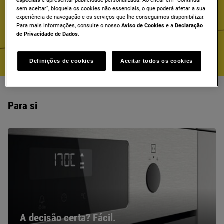
especiais
e apresentar publicidade personalizada. Ao clicar em “Continuar
sem aceitar”, bloqueia os cookies não essenciais, o que poderá afetar a sua
experiência de navegação e os serviços que lhe conseguimos disponibilizar.
Ver produto
Para mais informações, consulte o nosso
Aviso de Cookies
e a
Declaração
de Privacidade de Dados
.
Definições de cookies
Aceitar todos os cookies
Para si
A decisão certa? Fácil.