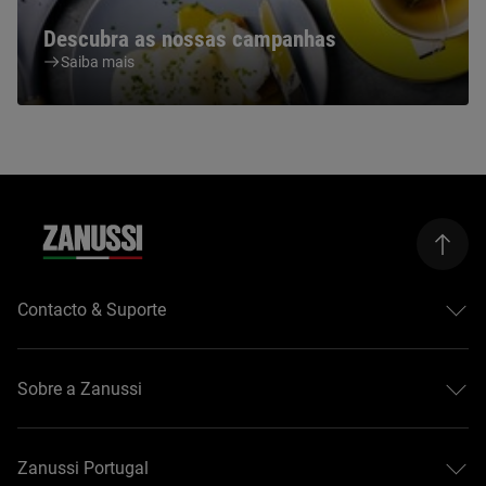
Descubra as nossas campanhas
Saiba mais
Contacto & Suporte
Centros de assistência
Registar produtos
Sobre a Zanussi
Transferir manuais
Garantia
Sobre a Zanussi
Resolução do contrato
Guias de compra
Zanussi Portugal