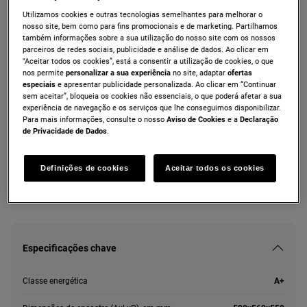
Utilizamos cookies e outras tecnologias semelhantes para melhorar o
ZOHEA3X1
nosso site, bem como para fins promocionais e de marketing. Partilhamos
Forno multifunções Inox anti dedadas de
também informações sobre a sua utilização do nosso site com os nossos
72 l com Aqua Clean com esmalte A+
parceiros de redes sociais, publicidade e análise de dados. Ao clicar em
"Aceitar todos os cookies”, está a consentir a utilização de cookies, o que
nos permite
personalizar a sua experiência
no site, adaptar
ofertas
especiais
e apresentar publicidade personalizada. Ao clicar em “Continuar
sem aceitar”, bloqueia os cookies não essenciais, o que poderá afetar a sua
Ficha de informação do produto
experiência de navegação e os serviços que lhe conseguimos disponibilizar.
Para mais informações, consulte o nosso
Aviso de Cookies
e a
Declaração
de Privacidade de Dados
.
As instruções e avisos de segurança de acordo com o
regulamento da UE 2023/988 estão listados nos capítulos I e II
do manual do utilizador. Para uma utilização segura do produto,
Definições de cookies
Aceitar todos os cookies
leia o manual do utilizador completo.
Especificações chave
Classe energética
A+