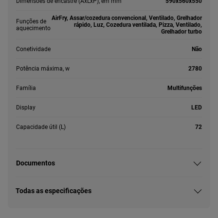
Dimensões de encastre (AxLxP), em mm
590x560x550
AirFry, Assar/cozedura convencional, Ventilado, Grelhador
Funções de
rápido, Luz, Cozedura ventilada, Pizza, Ventilado,
aquecimento
Grelhador turbo
Conetividade
Não
Potência máxima, w
2780
Família
Multifunções
Display
LED
Capacidade útil (L)
72
Documentos
Todas as especificações