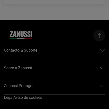
Contacto & Suporte
Centros de assistência
Registar produtos
Sobre a Zanussi
Transferir manuais
Garantia
Sobre a Zanussi
Resolução do contrato
Guias de compra
Zanussi Portugal
#EasyTips
Legal
Aviso de cookies
Campanhas Zanussi