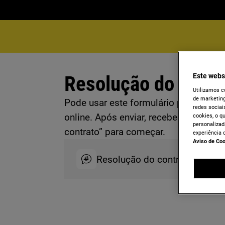
Resolução do contr
Este webs
Utilizamos c
de marketing
Pode usar este formulário para exercer
redes sociais
online. Após enviar, receberá a confi
cookies, o q
personalizad
contrato” para começar.
experiência 
Aviso de Co
Resolução do contrato