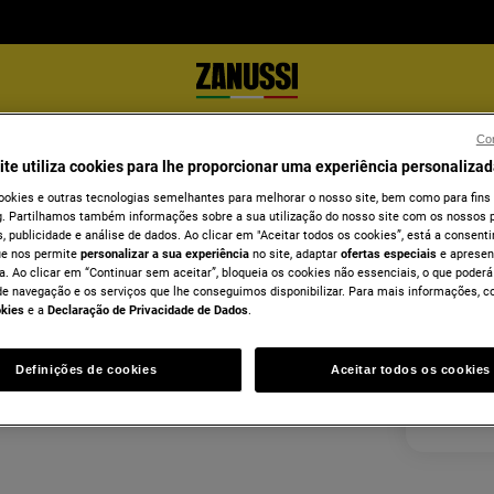
Con
ato online
ite utiliza cookies para lhe proporcionar uma experiência personalizad
Infor
ookies e outras tecnologias semelhantes para melhorar o nosso site, bem como para fins
. Partilhamos também informações sobre a sua utilização do nosso site com os nossos p
 o direito de livre resolução de contratos
Electrol
, publicidade e análise de dados. Ao clicar em "Aceitar todos os cookies”, está a consentir
Regista
rmação por e-mail. Clique em “Resolução do
ue nos permite
personalizar a sua experiência
no site, adaptar
ofertas especiais
e apresen
a. Ao clicar em “Continuar sem aceitar”, bloqueia os cookies não essenciais, o que poderá
NIF: 5
de navegação e os serviços que lhe conseguimos disponibilizar. Para mais informações, c
Morada
okies
e a
Declaração de Privacidade de Dados
.
Electrol
Taguspa
Definições de cookies
Aceitar todos os cookies
Edifício
2740-12