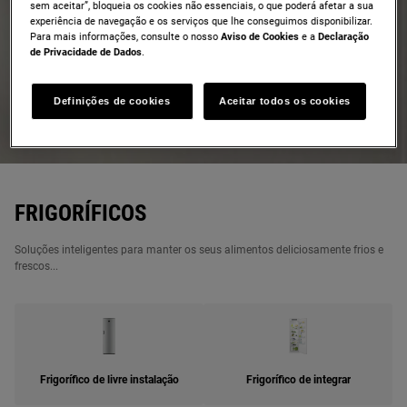
sem aceitar”, bloqueia os cookies não essenciais, o que poderá afetar a sua
experiência de navegação e os serviços que lhe conseguimos disponibilizar.
Para mais informações, consulte o nosso
Aviso de Cookies
e a
Declaração
de Privacidade de Dados
.
FRIGORÍFICOS
Soluções inteligentes para manter os seus alimentos
Definições de cookies
Aceitar todos os cookies
deliciosamente frios e frescos...
FRIGORÍFICOS
Soluções inteligentes para manter os seus alimentos deliciosamente frios e
frescos...
Frigorífico de livre instalação
Frigorífico de integrar