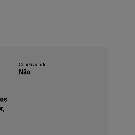
Conetividade
,
Não
tos
r,