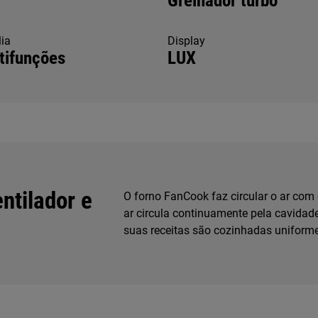
Grelhador turbo
ia
Display
tifunções
LUX
ntilador e
O forno FanCook faz circular o ar com o
ar circula continuamente pela cavidade
suas receitas são cozinhadas uniform