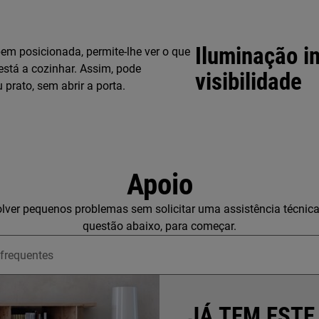
Iluminação in
 bem posicionada, permite-lhe ver o que
stá a cozinhar. Assim, pode
visibilidade
 prato, sem abrir a porta.
Apoio
lver pequenos problemas sem solicitar uma assistência técnic
questão abaixo, para começar.
upport articles
JÁ TEM ESTE