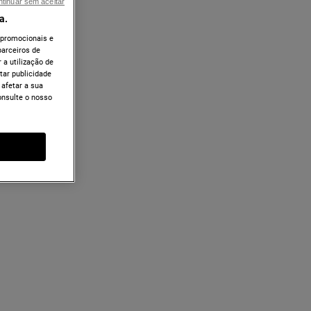
tinuar sem aceitar
a.
 promocionais e
arceiros de
 a utilização de
tar publicidade
 afetar a sua
onsulte o nosso