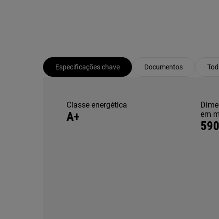
Especificações chave
Documentos
Tod
Classe energética
Dimen
A+
em 
590