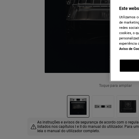
Este webs
Utilizamos c
de marketing
redes sociais
cookies, o q
personalizad
experiência 
Aviso de Co
Toque para ampliar
As instruções e avisos de segurança de acordo com o regu
listados nos capítulos I e II do manual do utilizador. Para u
leia o manual do utilizador completo.