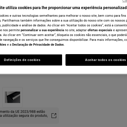
Con
ite utiliza cookies para lhe proporcionar uma experiência personalizad
ookies e outras tecnologias semelhantes para melhorar o nosso site, bem como para fins
. Partilhamos também informações sobre a sua utilização do nosso site com os nossos p
, publicidade e análise de dados. Ao clicar em "Aceitar todos os cookies”, está a consentir
ue nos permite
personalizar a sua experiência
no site, adaptar
ofertas especiais
e apresen
a. Ao clicar em “Continuar sem aceitar”, bloqueia os cookies não essenciais, o que poderá
de navegação e os serviços que lhe conseguimos disponibilizar. Para mais informações, c
okies
e a
Declaração de Privacidade de Dados
.
Definições de cookies
Aceitar todos os cookies
lamento da UE 2023/988 estão
ma utilização segura do produto,