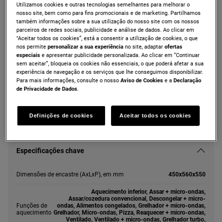
Utilizamos cookies e outras tecnologias semelhantes para melhorar o
ZVEKM6XN
nosso site, bem como para fins promocionais e de marketing. Partilhamos
Forno compacto Inox de 43 l com
também informações sobre a sua utilização do nosso site com os nossos
parceiros de redes sociais, publicidade e análise de dados. Ao clicar em
esmalte fácil de limpar
"Aceitar todos os cookies”, está a consentir a utilização de cookies, o que
nos permite
personalizar a sua experiência
no site, adaptar
ofertas
especiais
e apresentar publicidade personalizada. Ao clicar em “Continuar
sem aceitar”, bloqueia os cookies não essenciais, o que poderá afetar a sua
experiência de navegação e os serviços que lhe conseguimos disponibilizar.
As instruções e avisos de segurança de acordo com o
regulamento da UE 2023/988 estão listados nos capítulos I e II
Para mais informações, consulte o nosso
Aviso de Cookies
e a
Declaração
do manual do utilizador. Para uma utilização segura do produto,
de Privacidade de Dados
.
leia o manual do utilizador completo.
Definições de cookies
Aceitar todos os cookies
Especificações chave
Dimensões de encastre (AxLxP), em mm
450x560x550
Aquecimento inferior, Assar + micro-ondas,
Assar/cozedura convencional, Descongelar + micro-
Funções de
ondas, Alimentos congelados, Grelhador + micro-ondas,
aquecimento
Grelhador, Micro-ondas, Pizza, Reaquecer + micro-ondas,
Ventilado, Ventilado + micro-ondas, Grelhador turbo,