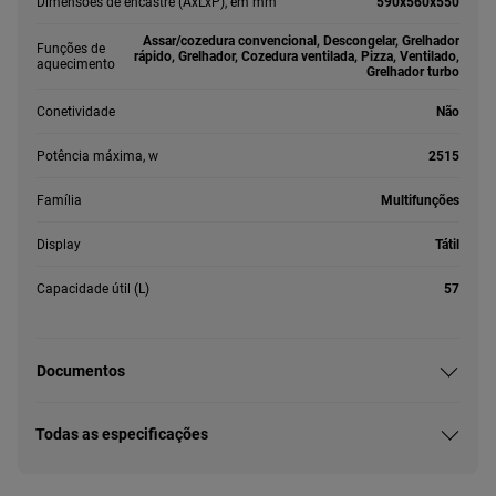
Dimensões de encastre (AxLxP), em mm
590x560x550
Assar/cozedura convencional, Descongelar, Grelhador
Funções de
rápido, Grelhador, Cozedura ventilada, Pizza, Ventilado,
aquecimento
Grelhador turbo
Conetividade
Não
Potência máxima, w
2515
Família
Multifunções
Display
Tátil
Capacidade útil (L)
57
Documentos
Todas as especificações