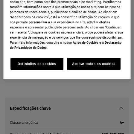
nosso site, bem como para fins promocionais e de marketing. Partilhamos
ZOPXE5X1
também informações sobre a sua utilização do nosso site com os nossos
Forno multifunções Inox anti dedadas de
parceiros de redes sociais, publicidade e análise de dados. Ao clicar em
"Aceitar todos os cookies”, está a consentir a utilização de cookies, o que
57 l com limpeza pirolítica A+
nos permite
personalizar a sua experiência
no site, adaptar
ofertas
especiais
e apresentar publicidade personalizada. Ao clicar em “Continuar
sem aceitar”, bloqueia os cookies não essenciais, o que poderá afetar a sua
experiência de navegação e os serviços que lhe conseguimos disponibilizar.
Ficha de informação do produto
Para mais informações, consulte o nosso
Aviso de Cookies
e a
Declaração
de Privacidade de Dados
.
As instruções e avisos de segurança de acordo com o
Definições de cookies
Aceitar todos os cookies
regulamento da UE 2023/988 estão listados nos capítulos I e II
do manual do utilizador. Para uma utilização segura do produto,
leia o manual do utilizador completo.
Especificações chave
Classe energética
A+