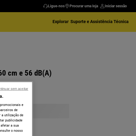
Ligue-nos
Procurar uma loja
Iniciar sessão
Explorar
Suporte e Assistência Técnica
 60 cm e 56 dB(A)
tinuar sem aceitar
a.
 promocionais e
arceiros de
 a utilização de
tar publicidade
 afetar a sua
onsulte o nosso