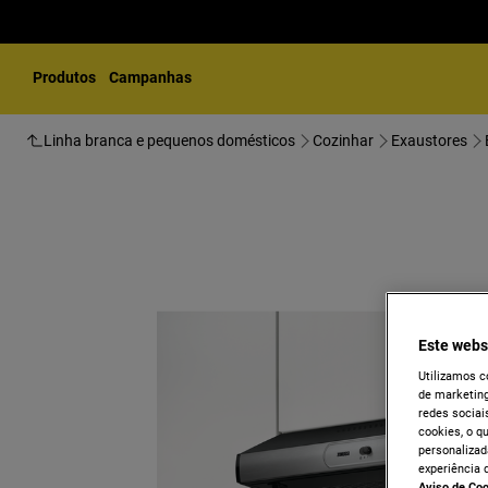
Produtos
Campanhas
Linha branca e pequenos domésticos
Cozinhar
Exaustores
Este webs
Utilizamos c
de marketing
redes sociais
cookies, o q
personalizad
experiência 
Aviso de Co