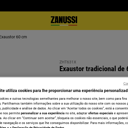
Exaustor 60 cm
ZHT631X
Exaustor tradicional de
Con
ite utiliza cookies para lhe proporcionar uma experiência personalizad
Ficha de informação do produto
ookies e outras tecnologias semelhantes para melhorar o nosso site, bem como para fins
. Partilhamos também informações sobre a sua utilização do nosso site com os nossos p
, publicidade e análise de dados. Ao clicar em "Aceitar todos os cookies”, está a consentir
ue nos permite
personalizar a sua experiência
no site, adaptar
ofertas especiais
e apresen
a. Ao clicar em “Continuar sem aceitar”, bloqueia os cookies não essenciais, o que poderá
de navegação e os serviços que lhe conseguimos disponibilizar. Para mais informações, c
okies
e a
Declaração de Privacidade de Dados
.