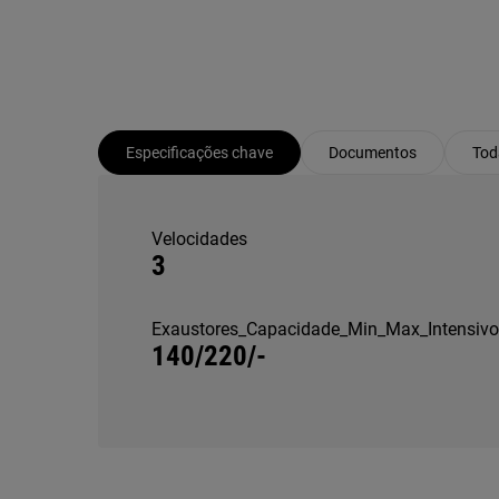
Especificações chave
Documentos
Tod
Velocidades
3
Exaustores_Capacidade_Min_Max_Intensiv
140/220/-