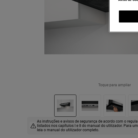
Toque para ampliar
As instruções e avisos de segurança de acordo com o regu
listados nos capítulos I e II do manual do utilizador. Para u
leia o manual do utilizador completo.