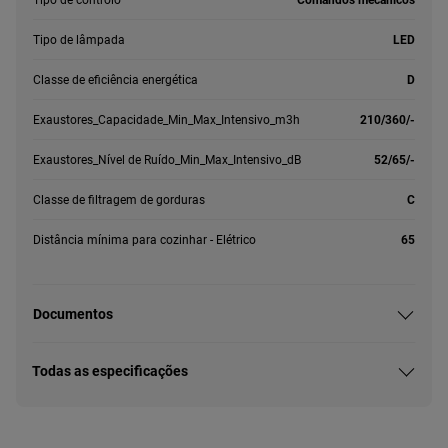
Tipo de lâmpada
LED
Classe de eficiência energética
D
Exaustores_Capacidade_Min_Max_Intensivo_m3h
210/360/-
Exaustores_Nível de Ruído_Min_Max_Intensivo_dB
52/65/-
Classe de filtragem de gorduras
C
Distância mínima para cozinhar - Elétrico
65
Documentos
Todas as especificações