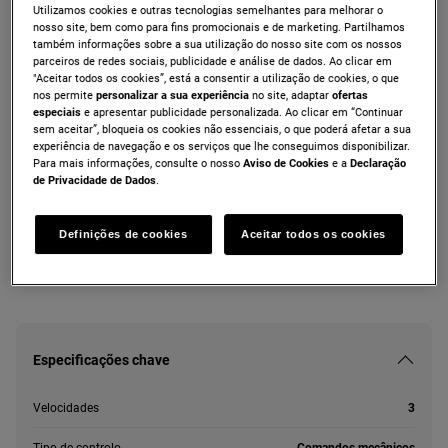
Utilizamos cookies e outras tecnologias semelhantes para melhorar o
ZHC75X
nosso site, bem como para fins promocionais e de marketing. Partilhamos
Chaminé de parede de 70 cm e 52 dB(A)
também informações sobre a sua utilização do nosso site com os nossos
parceiros de redes sociais, publicidade e análise de dados. Ao clicar em
"Aceitar todos os cookies”, está a consentir a utilização de cookies, o que
nos permite
personalizar a sua experiência
no site, adaptar
ofertas
especiais
e apresentar publicidade personalizada. Ao clicar em “Continuar
sem aceitar”, bloqueia os cookies não essenciais, o que poderá afetar a sua
Ficha de informação do produto
experiência de navegação e os serviços que lhe conseguimos disponibilizar.
Para mais informações, consulte o nosso
Aviso de Cookies
e a
Declaração
de Privacidade de Dados
.
As instruções e avisos de segurança de acordo com o
regulamento da UE 2023/988 estão listados nos capítulos I e II
do manual do utilizador. Para uma utilização segura do produto,
Definições de cookies
Aceitar todos os cookies
leia o manual do utilizador completo.
Especificações chave
Velocidades
3
Tipo de controlo
Comandos mecânicos