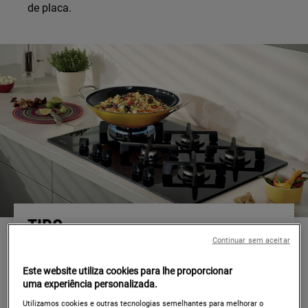
de placa.
TIPO
Continuar sem aceitar
Placas de indução – São as mais rápidas a
Este website utiliza cookies para lhe proporcionar
aquecer, responder a mudanças de temperatura e
uma experiência personalizada.
arrefecer. Aquecem apenas as áreas debaixo dos
Utilizamos cookies e outras tecnologias semelhantes para melhorar o
tachos ou panelas e o resto da superfície continua