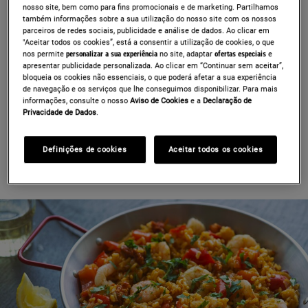
nosso site, bem como para fins promocionais e de marketing. Partilhamos
fria – parece magia. Placas a gás – Mostram as
também informações sobre a sua utilização do nosso site com os nossos
alterações nas regulações do calor com o tamanho
parceiros de redes sociais, publicidade e análise de dados. Ao clicar em
"Aceitar todos os cookies”, está a consentir a utilização de cookies, o que
da sua chama azul. Placas de cerâmica – As
nos permite
personalizar a sua experiência
no site, adaptar
ofertas especiais
e
placas de cerâmica possuem uma superfície de
apresentar publicidade personalizada. Ao clicar em “Continuar sem aceitar”,
bloqueia os cookies não essenciais, o que poderá afetar a sua experiência
vidro lisa sobre a fonte de calor, o que as torna mais
de navegação e os serviços que lhe conseguimos disponibilizar. Para mais
fáceis de limpar. Placas de disco elétrico – Estas
informações, consulte o nosso
Aviso de Cookies
e a
Declaração de
placas elétricas aquecem o tacho apenas na área
Privacidade de Dados
.
que está em contacto com a placa, pelo que deve
certificar-se de que os seus tachos têm o fundo
Definições de cookies
Aceitar todos os cookies
plano.