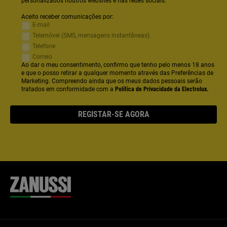
personalizados noutros websites e nas redes sociais.
Aceito receber comunicações por:
E-mail
Telemóvel (SMS, mensagens instantâneas)
Telefone
Correio
Ao dar o meu consentimento, confirmo que tenho pelo menos 18 anos
e que o posso retirar a qualquer momento através das Preferências de
Marketing. Compreendo ainda que os meus dados pessoais serão
tratados em conformidade com a
Política de Privacidade da Electrolux.
REGISTAR-SE AGORA