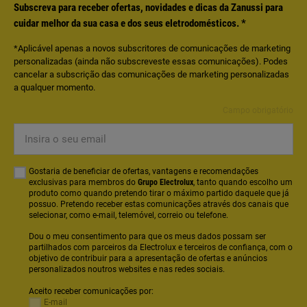
Subscreva para receber ofertas, novidades e dicas da Zanussi para
cuidar melhor da sua casa e dos seus eletrodomésticos.
*
*Aplicável apenas a novos subscritores de comunicações de marketing
personalizadas (ainda não subscreveste essas comunicações). Podes
cancelar a subscrição das comunicações de marketing personalizadas
a qualquer momento.
Campo obrigatório
Insira
o
seu
Gostaria de beneficiar de ofertas, vantagens e recomendações
email
exclusivas para membros do
Grupo Electrolux
, tanto quando escolho um
produto como quando pretendo tirar o máximo partido daquele que já
possuo. Pretendo receber estas comunicações através dos canais que
selecionar, como e-mail, telemóvel, correio ou telefone.
Dou o meu consentimento para que os meus dados possam ser
partilhados com parceiros da Electrolux e terceiros de confiança, com o
objetivo de contribuir para a apresentação de ofertas e anúncios
personalizados noutros websites e nas redes sociais.
Aceito receber comunicações por:
E-mail