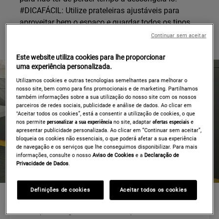
#DICAFÁCIL: Utilize prateleiras ajustáveis para
aproveitar bem o espaço e guardar todos os tipos
de alimentos.
Continuar sem aceitar
Este website utiliza cookies para lhe proporcionar
uma experiência personalizada.
Utilizamos cookies e outras tecnologias semelhantes para melhorar o
nosso site, bem como para fins promocionais e de marketing. Partilhamos
também informações sobre a sua utilização do nosso site com os nossos
parceiros de redes sociais, publicidade e análise de dados. Ao clicar em
"Aceitar todos os cookies”, está a consentir a utilização de cookies, o que
nos permite
personalizar a sua experiência
no site, adaptar
ofertas especiais
e
apresentar publicidade personalizada. Ao clicar em “Continuar sem aceitar”,
bloqueia os cookies não essenciais, o que poderá afetar a sua experiência
de navegação e os serviços que lhe conseguimos disponibilizar. Para mais
informações, consulte o nosso
Aviso de Cookies
e a
Declaração de
Privacidade de Dados
.
ESPAÇO
Definições de cookies
Aceitar todos os cookies
Que tipo de frigorífico será bom para a sua