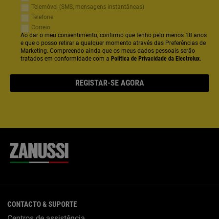
Telemóvel (SMS, mensagens instantâneas)
Telefone
Correio
Ao dar o meu consentimento, confirmo que tenho pelo menos 18 anos
e que o posso retirar a qualquer momento através das Preferências de
Marketing. Compreendo ainda que os meus dados pessoais serão
tratados em conformidade com a
Política de Privacidade da Electrolux.
REGISTAR-SE AGORA
CONTACTO & SUPORTE
Centros de assistência