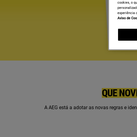
cookies, o q
personalizad
experiência 
Aviso de Coo
QUE NOV
A AEG está a adotar as novas regras e iden