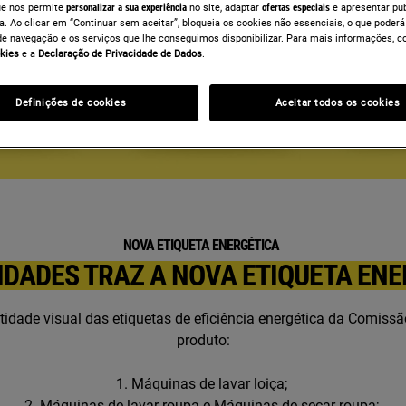
ue nos permite
personalizar a sua experiência
no site, adaptar
ofertas especiais
e apresentar pu
a. Ao clicar em “Continuar sem aceitar”, bloqueia os cookies não essenciais, o que poderá
de navegação e os serviços que lhe conseguimos disponibilizar. Para mais informações, c
kies
e a
Declaração de Privacidade de Dados
.
Definições de cookies
Aceitar todos os cookies
NOVA ETIQUETA ENERGÉTICA
IDADES TRAZ A NOVA ETIQUETA ENE
tidade visual das etiquetas de eficiência energética da Comissã
produto:
1. Máquinas de lavar loiça;
2. Máquinas de lavar roupa e Máquinas de secar roupa;