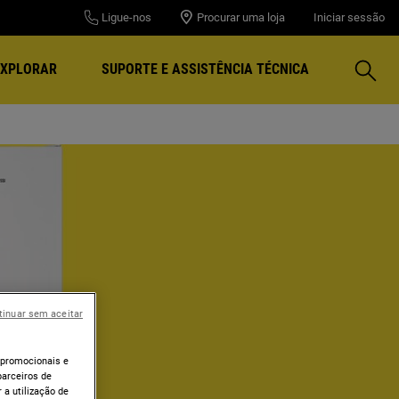
Ligue-nos
Procurar uma loja
Iniciar sessão
Pesqui
EXPLORAR
SUPORTE E ASSISTÊNCIA TÉCNICA
tinuar sem aceitar
 promocionais e
arceiros de
 a utilização de