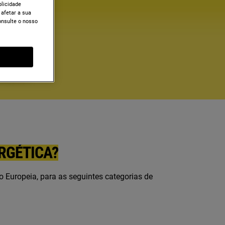
blicidade
 afetar a sua
onsulte o nosso
RGÉTICA?
o Europeia, para as seguintes categorias de