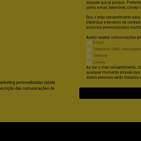
daquele que já possuo. Pretendo
como e-mail, telemóvel, correio 
Dou o meu consentimento para 
Electrolux e terceiros de confia
anúncios personalizados noutros
Aceito receber comunicações po
E-mail
Telemóvel (SMS, mensagens
Telefone
Correio
Ao dar o meu consentimento, co
qualquer momento através das 
dados pessoais serão tratados
arketing personalizadas (ainda
bscrição das comunicações de