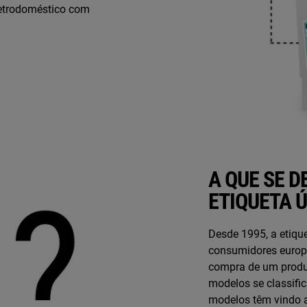
letrodoméstico com
A QUE SE 
ETIQUETA Ú
Desde 1995, a etiqu
consumidores europ
compra de um produt
modelos se classific
modelos têm vindo a