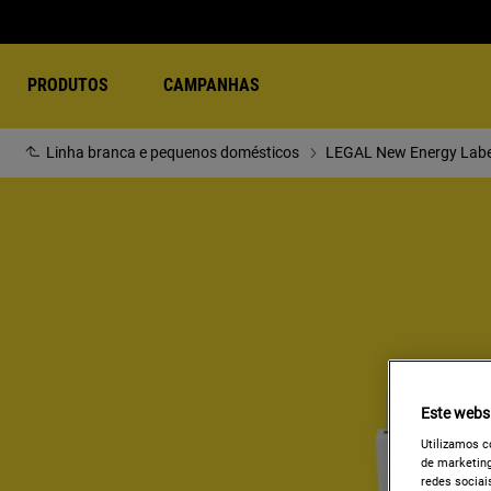
PRODUTOS
CAMPANHAS
Linha branca e pequenos domésticos
LEGAL New Energy Labe
Este websi
Utilizamos c
de marketing
redes sociais