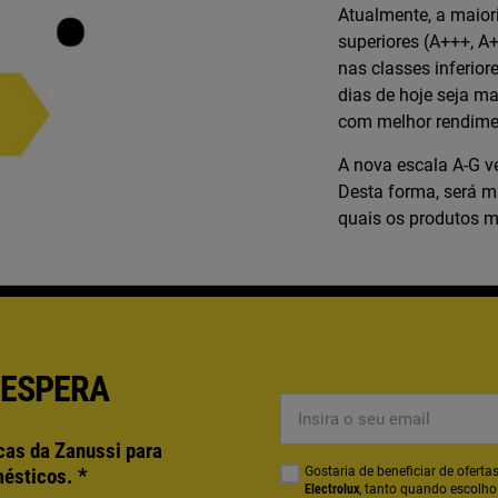
Atualmente, a maiori
superiores (A+++, A
nas classes inferior
dias de hoje seja ma
com melhor rendimen
A nova escala A-G v
Desta forma, será ma
quais os produtos m
 ESPERA
Insira
o
cas da Zanussi para
seu
mésticos.
*
Gostaria de beneficiar de ofer
email
Electrolux
, tanto quando escolh