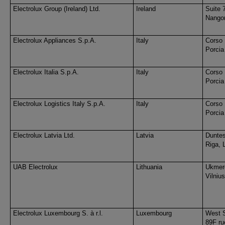
Electrolux Group (Ireland) Ltd.
Ireland
Suite 
Nangor
Electrolux Appliances S.p.A.
Italy
Corso 
Porcia
Electrolux Italia S.p.A.
Italy
Corso 
Porcia
Electrolux Logistics Italy S.p.A.
Italy
Corso 
Porcia
Electrolux Latvia Ltd.
Latvia
Duntes
Riga, 
UAB Electrolux
Lithuania
Ukmerg
Vilniu
Electrolux Luxembourg S. à r.l.
Luxembourg
West S
89F ru