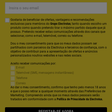
Insira
o
seu
Gostaria de beneficiar de ofertas, vantagens e recomendações
email
exclusivas para membros do
Grupo Electrolux
, tanto quando escolho um
produto como quando pretendo tirar o máximo partido daquele que já
possuo. Pretendo receber estas comunicações através dos canais que
selecionar, como e-mail, telemóvel, correio ou telefone.
Dou o meu consentimento para que os meus dados possam ser
partilhados com parceiros da Electrolux e terceiros de confiança, com o
objetivo de contribuir para a apresentação de ofertas e anúncios
personalizados noutros websites e nas redes sociais.
Aceito receber comunicações por:
E-mail
Telemóvel (SMS, mensagens instantâneas)
Telefone
Correio
Ao dar o meu consentimento, confirmo que tenho pelo menos 18 anos
e que o posso retirar a qualquer momento através das Preferências de
Marketing. Compreendo ainda que os meus dados pessoais serão
tratados em conformidade com a
Política de Privacidade da Electrolux.
REGISTAR-SE AGORA