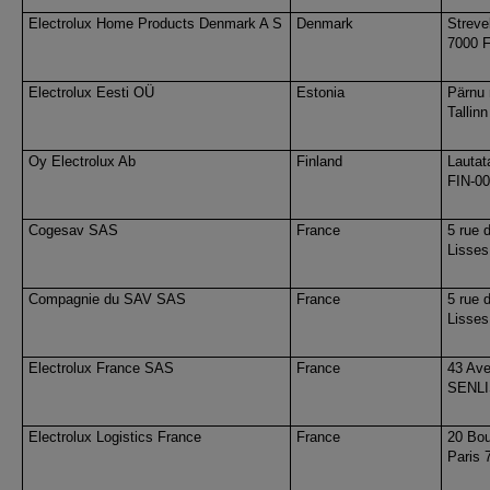
Electrolux Home Products Denmark A S
Denmark
Streve
7000 F
Electrolux Eesti OÜ
Estonia
Pärnu 
Tallin
Oy Electrolux Ab
Finland
Lautat
FIN-00
Cogesav SAS
France
5 rue 
Lisses
Compagnie du SAV SAS
France
5 rue 
Lisses
Electrolux France SAS
France
43 Ave
SENLI
Electrolux Logistics France
France
20 Bou
Paris 