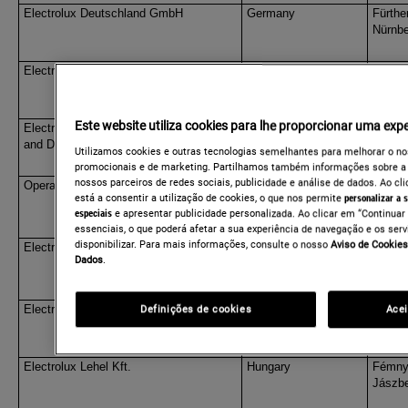
Electrolux Deutschland GmbH
Germany
Fürthe
Nürnbe
Electrolux Hausgeräte GmbH
Germany
Fürthe
Nürnbe
Este website utiliza cookies para lhe proporcionar uma exp
Electrolux Rothenburg GmbH Factory
Germany
Fürthe
and Development
Nürnbe
Utilizamos cookies e outras tecnologias semelhantes para melhorar o no
promocionais e de marketing. Partilhamos também informações sobre a s
nossos parceiros de redes sociais, publicidade e análise de dados. Ao cli
Operatec Service GmbH
Germany
Am Tel
está a consentir a utilização de cookies, o que nos permite
personalizar a 
Cottbu
especiais
e apresentar publicidade personalizada. Ao clicar em “Continuar
essenciais, o que poderá afetar a sua experiência de navegação e os ser
disponibilizar. Para mais informações, consulte o nosso
Aviso de Cookies
Electrolux Hellas S.A.
Greece
Artemi
Dados
.
Marous
Electrolux Spare Parts - Service S.A.
Greece
Artemi
Definições de cookies
Acei
Marous
Electrolux Lehel Kft.
Hungary
Fémny
Jászb