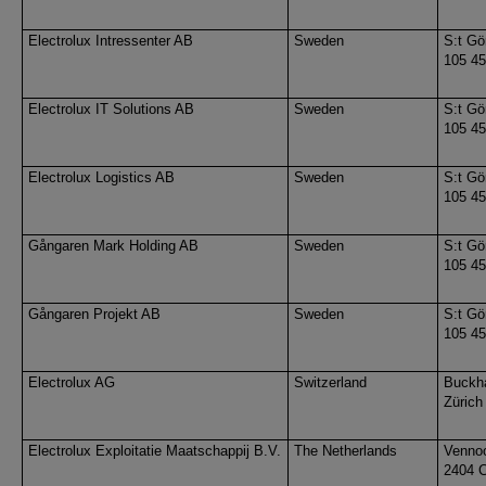
Electrolux Intressenter AB
Sweden
S:t Gö
105 4
Electrolux IT Solutions AB
Sweden
S:t Gö
105 4
Electrolux Logistics AB
Sweden
S:t Gö
105 4
Gångaren Mark Holding AB
Sweden
S:t Gö
105 4
Gångaren Projekt AB
Sweden
S:t Gö
105 4
Electrolux AG
Switzerland
Buckha
Zürich
Electrolux Exploitatie Maatschappij B.V.
The Netherlands
Venno
2404 C