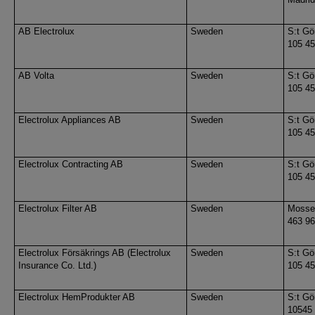
AB Electrolux
Sweden
S:t Gö
105 4
AB Volta
Sweden
S:t Gö
105 4
Electrolux Appliances AB
Sweden
S:t Gö
105 4
Electrolux Contracting AB
Sweden
S:t Gö
105 4
Electrolux Filter AB
Sweden
Mosse
463 96
Electrolux Försäkrings AB (Electrolux
Sweden
S:t Gö
Insurance Co. Ltd.)
105 4
Electrolux HemProdukter AB
Sweden
S:t Gö
10545