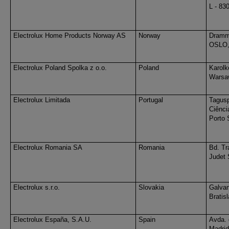
L - 83
Electrolux Home Products Norway AS
Norway
Dramm
OSLO,
Electrolux Poland Spolka z o.o.
Poland
Karolk
Warsa
Electrolux Limitada
Portugal
Tagusp
Ciênci
Porto 
Electrolux Romania SA
Romania
Bd. Tr
Judet 
Electrolux s.r.o.
Slovakia
Galvan
Bratis
Electrolux España, S.A.U.
Spain
Avda. 
Madrid