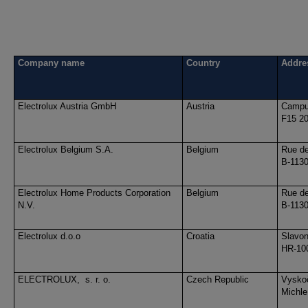
Company name
Country
Addre
Electrolux Austria GmbH
Austria
Campus
F15 20
Electrolux Belgium S.A.
Belgium
Rue de
B-1130
Electrolux Home Products Corporation
Belgium
Rue de
N.V.
B-1130
Electrolux d.o.o
Croatia
Slavon
HR-10
ELECTROLUX,
s. r. o.
Czech Republic
Vyskoč
Michle