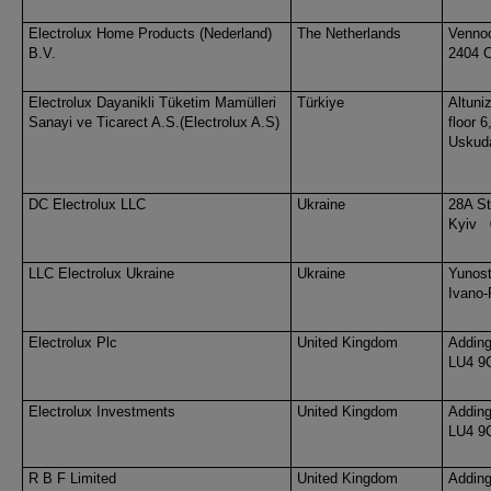
Electrolux Home Products (Nederland)
The Netherlands
Venno
B.V.
2404 C
Electrolux Dayanikli Tüketim Mamülleri
Türkiye
Altuni
Sanayi ve Ticarect A.S.(Electrolux A.S)
floor 6
Uskuda
DC Electrolux LLC
Ukraine
28A St
Kyiv
LLC Electrolux Ukraine
Ukraine
Yunost
Ivano-
Electrolux Plc
United Kingdom
Adding
LU4 9
Electrolux Investments
United Kingdom
Adding
LU4 9
R B F Limited
United Kingdom
Adding