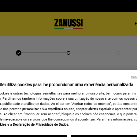
ENTRAR
Con
te utiliza cookies para lhe proporcionar uma experiência personalizada.
ookies e outras tecnologias semelhantes para melhorar o nosso site, bem como para fins
. Partilhamos também informações sobre a sua utilização do nosso site com os nossos p
, publicidade e análise de dados. Ao clicar em "Aceitar todos os cookies”, está a consentir
ue nos permite
personalizar a sua experiência
no site, adaptar
ofertas especiais
e apresentar pu
a. Ao clicar em “Continuar sem aceitar”, bloqueia os cookies não essenciais, o que poderá
de navegação e os serviços que lhe conseguimos disponibilizar. Para mais informações, c
kies
e a
Declaração de Privacidade de Dados
.