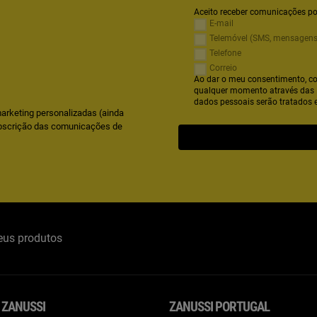
Aceito receber comunicações po
E-mail
Telemóvel (SMS, mensagens
Telefone
Correio
Ao dar o meu consentimento, co
qualquer momento através das 
dados pessoais serão tratados
arketing personalizadas (ainda
bscrição das comunicações de
eus produtos
 ZANUSSI
ZANUSSI PORTUGAL