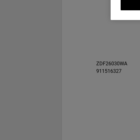
ZDF26030WA
911516327