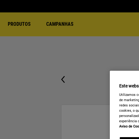
PRODUTOS
CAMPANHAS
Este websi
Utilizamos c
de marketing
redes sociais
cookies, o q
personalizad
experiência 
Aviso de Coo