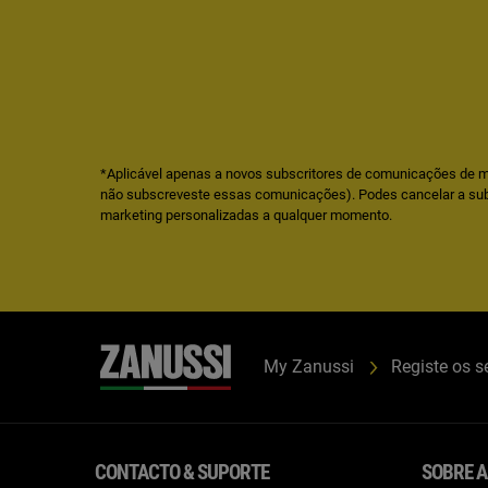
*Aplicável apenas a novos subscritores de comunicações de m
não subscreveste essas comunicações). Podes cancelar a su
marketing personalizadas a qualquer momento.
My Zanussi
Registe os s
CONTACTO & SUPORTE
SOBRE A