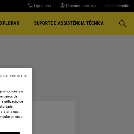
Ligue-nos
Procurar uma loja
Iniciar sessão
Pesqui
EXPLORAR
SUPORTE E ASSISTÊNCIA TÉCNICA
tinuar sem aceitar
 promocionais e
arceiros de
 a utilização de
blicidade
 afetar a sua
onsulte o nosso