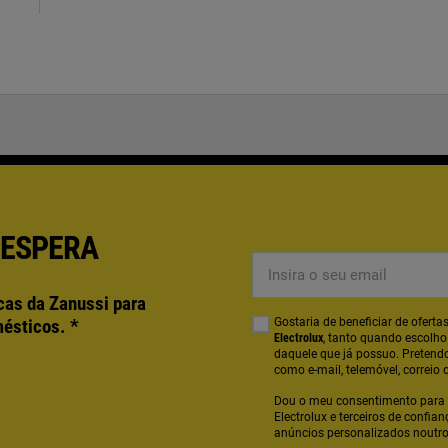
 ESPERA
Insira o seu email
cas da Zanussi para
mésticos.
*
Gostaria de beneficiar de ofer
Electrolux
, tanto quando escolh
daquele que já possuo. Pretendo
como e-mail, telemóvel, correio 
Dou o meu consentimento para 
Electrolux e terceiros de confia
anúncios personalizados noutros