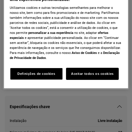
ZDF26030XA
Utilizamos cookies e outras tecnologias semelhantes para melhorar o
Máquina de lavar loiça de 60 cm para 13
nosso site, bem como para fins promocionais e de marketing. Partilhamos
também informações sobre a sua utilização do nosso site com os nossos
talheres
parceiros de redes sociais, publicidade e análise de dados. Ao clicar em
"Aceitar todos os cookies”, está a consentir a utilização de cookies, o que
nos permite
personalizar a sua experiência
no site, adaptar
ofertas
especiais
e apresentar publicidade personalizada. Ao clicar em “Continuar
Ficha de informação do produto
sem aceitar”, bloqueia os cookies não essenciais, o que poderá afetar a sua
experiência de navegação e os serviços que lhe conseguimos disponibilizar.
Para mais informações, consulte o nosso
Aviso de Cookies
e a
Declaração
de Privacidade de Dados
.
As instruções e avisos de segurança de acordo com o
regulamento da UE 2023/988 estão listados nos capítulos I e II
do manual do utilizador. Para uma utilização segura do produto,
leia o manual do utilizador completo.
Definições de cookies
Aceitar todos os cookies
Especificações chave
Instalação
Livre instalação