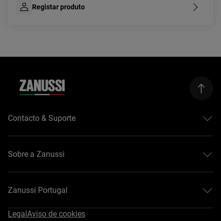
Registar produto
Contacto & Suporte
Centros de assistência
Registar produtos
Sobre a Zanussi
Transferir manuais
Garantia
Sobre a Zanussi
Resolução do contrato
Guias de compra
Zanussi Portugal
#EasyTips
Legal
Aviso de cookies