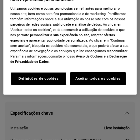
ZDF26030XA
Utilizamos cookies e outras tecnologias semelhantes para melhorar o
Máquina de lavar loiça de 60 cm para 13
nosso site, bem como para fins promocionais e de marketing. Partilhamos
também informações sobre a sua utilização do nosso site com os nossos
talheres
parceiros de redes sociais, publicidade e análise de dados. Ao clicar em
"Aceitar todos os cookies”, está a consentir a utilização de cookies, o que
nos permite
personalizar a sua experiência
no site, adaptar
ofertas
especiais
e apresentar publicidade personalizada. Ao clicar em “Continuar
Ficha de informação do produto
sem aceitar”, bloqueia os cookies não essenciais, o que poderá afetar a sua
experiência de navegação e os serviços que lhe conseguimos disponibilizar.
Para mais informações, consulte o nosso
Aviso de Cookies
e a
Declaração
de Privacidade de Dados
.
As instruções e avisos de segurança de acordo com o
regulamento da UE 2023/988 estão listados nos capítulos I e II
do manual do utilizador. Para uma utilização segura do produto,
leia o manual do utilizador completo.
Definições de cookies
Aceitar todos os cookies
Especificações chave
Instalação
Livre instalação