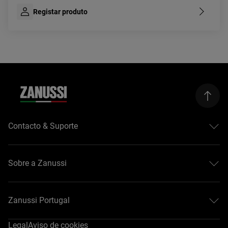
Registar produto
Contacto & Suporte
Centros de assistência
Registar produtos
Sobre a Zanussi
Transferir manuais
Garantia
Sobre a Zanussi
Resolução do contrato
Guias de compra
Zanussi Portugal
#EasyTips
Legal
Aviso de cookies