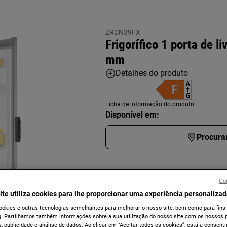
ZRDN39FX
Frigorífico 1 porta de l
mm
Detalhes do produto
Ficha de informação do produto
Disponível em:
Procura
Con
ite utiliza cookies para lhe proporcionar uma experiência personalizad
ookies e outras tecnologias semelhantes para melhorar o nosso site, bem como para fins
. Partilhamos também informações sobre a sua utilização do nosso site com os nossos p
, publicidade e análise de dados. Ao clicar em "Aceitar todos os cookies”, está a consentir