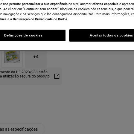
ue nos permite
personalizar a sua experiência
no site, adaptar
ofertas especiais
e apresen
a. Ao clicar em “Continuar sem aceitar”, bloqueia os cookies não essenciais, o que poderá
de navegação e os serviços que lhe conseguimos disponibilizar. Para mais informações, c
okies
e a
Declaração de Privacidade de Dados
.
Definições de cookies
Aceitar todos os cookies
+
4
lamento da UE 2023/988 estão
ma utilização segura do produto,
as as especificações