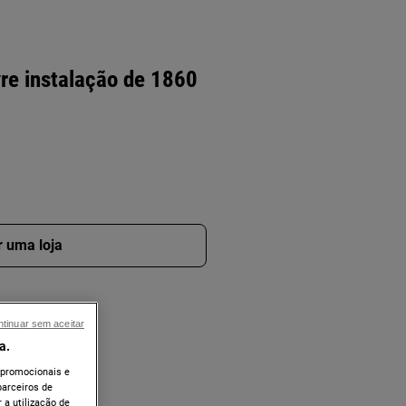
ivre instalação de 1860
r uma loja
tinuar sem aceitar
a.
 promocionais e
arceiros de
 a utilização de