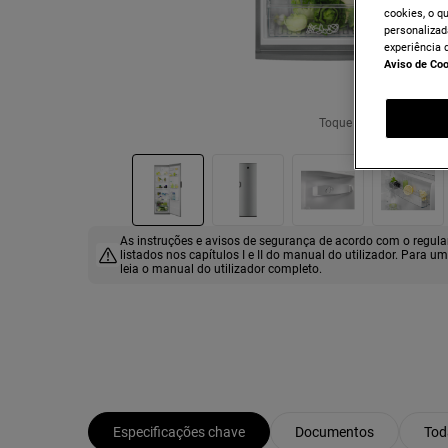
cookies, o q
personalizad
experiência 
Aviso de Co
Toque para ampliar
As instruções e avisos de segurança de acordo com o regu
listados nos capítulos I e II do manual do utilizador. Para u
leia o manual do utilizador completo.
Especificações chave
Documentos
Tod