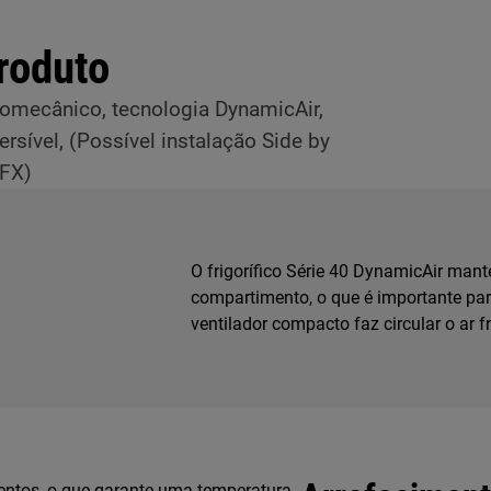
roduto
tromecânico, tecnologia DynamicAir,
rsível, (Possível instalação Side by
FX)
O frigorífico Série 40 DynamicAir mant
compartimento, o que é importante par
ventilador compacto faz circular o ar f
entos, o que garante uma temperatura