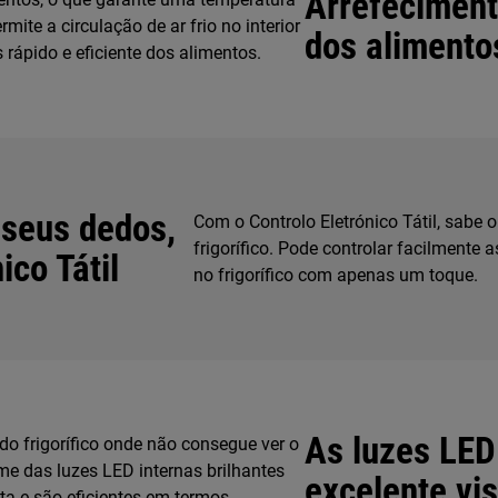
Arrefecimento
rmite a circulação de ar frio no interior
dos alimento
 rápido e eficiente dos alimentos.
 seus dedos,
Com o Controlo Eletrónico Tátil, sabe 
frigorífico. Pode controlar facilmente 
ico Tátil
no frigorífico com apenas um toque.
As luzes LE
o frigorífico onde não consegue ver o
me das luzes LED internas brilhantes
excelente vis
ita e são eficientes em termos