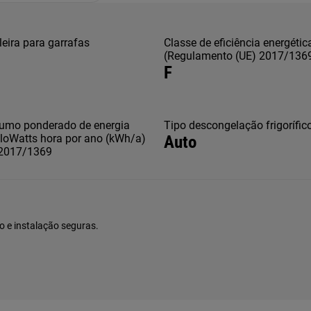
leira para garrafas
Classe de eficiência energétic
(Regulamento (UE) 2017/136
F
umo ponderado de energia
Tipo descongelação frigorífic
loWatts hora por ano (kWh/a)
Auto
 2017/1369
2
o e instalação seguras.