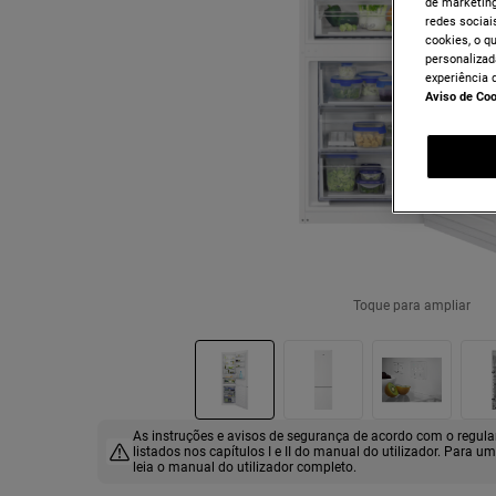
de marketing
redes sociais
cookies, o q
personalizad
experiência 
Aviso de Co
Toque para ampliar
As instruções e avisos de segurança de acordo com o regu
listados nos capítulos I e II do manual do utilizador. Para u
leia o manual do utilizador completo.