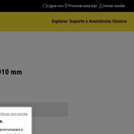
Ligue-nos
Procurar uma loja
Iniciar sessão
Explorar
Suporte e Assistência Técnica
 2010 mm
tinuar sem aceitar
a.
 promocionais e