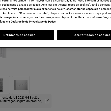
. Partilhamos também informações sobre a sua utilização do nosso site com os nossos p
, publicidade e análise de dados. Ao clicar em "Aceitar todos os cookies”, está a consentir
ue nos permite
personalizar a sua experiência
no site, adaptar
ofertas especiais
e apresen
a. Ao clicar em “Continuar sem aceitar”, bloqueia os cookies não essenciais, o que poderá
de navegação e os serviços que lhe conseguimos disponibilizar. Para mais informações, c
okies
e a
Declaração de Privacidade de Dados
.
Definições de cookies
Aceitar todos os cookies
lamento da UE 2023/988 estão
ma utilização segura do produto,