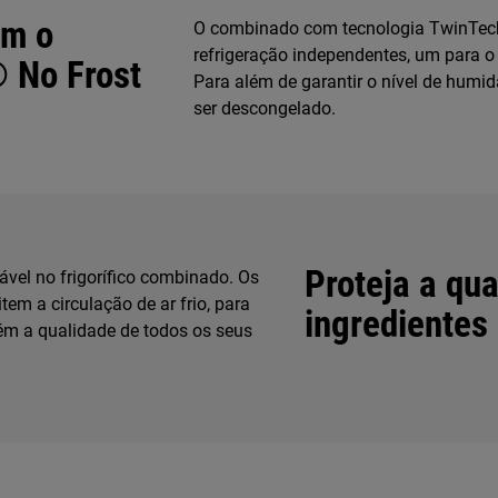
om o
O combinado com tecnologia TwinTech®
refrigeração independentes, um para o c
 No Frost
Para além de garantir o nível de humida
ser descongelado.
Proteja a qu
vel no frigorífico combinado. Os
tem a circulação de ar frio, para
ingredientes
tém a qualidade de todos os seus