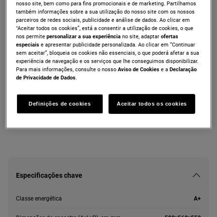
nosso site, bem como para fins promocionais e de marketing. Partilhamos
ZOPXE6XN
também informações sobre a sua utilização do nosso site com os nossos
Forno multifunções Inox anti dedadas de
parceiros de redes sociais, publicidade e análise de dados. Ao clicar em
"Aceitar todos os cookies”, está a consentir a utilização de cookies, o que
65 l com limpeza pirolítica A+
nos permite
personalizar a sua experiência
no site, adaptar
ofertas
especiais
e apresentar publicidade personalizada. Ao clicar em “Continuar
sem aceitar”, bloqueia os cookies não essenciais, o que poderá afetar a sua
experiência de navegação e os serviços que lhe conseguimos disponibilizar.
Ficha de informação do produto
Para mais informações, consulte o nosso
Aviso de Cookies
e a
Declaração
de Privacidade de Dados
.
As instruções e avisos de segurança de acordo com o
Definições de cookies
Aceitar todos os cookies
regulamento da UE 2023/988 estão listados nos capítulos I e II
do manual do utilizador. Para uma utilização segura do produto,
leia o manual do utilizador completo.
Especificações chave
Classe energética
A+