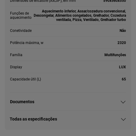
Dimensões de encastre (AxLxP), em mm
590x560x550
Aquecimento inferior, Assar/cozedura convencional,
Funções de
Descongelar, Alimentos congelados, Grelhador, Cozedura
aquecimento
ventilada, Pizza, Ventilado, Grelhador turbo
Conetividade
Não
Potência máxima, w
2320
Família
Multifunções
Display
LUX
Capacidade útil (L)
65
Documentos
Todas as especificações