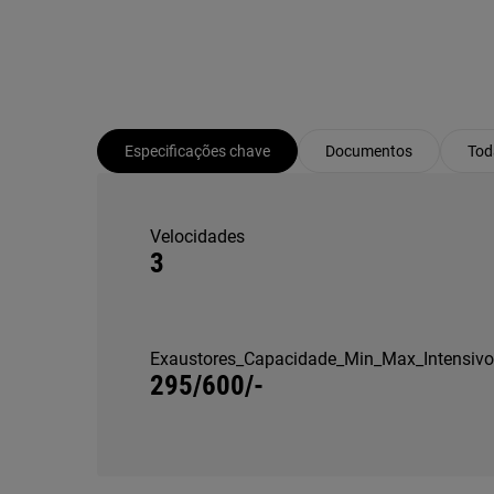
Especificações chave
Documentos
Tod
Velocidades
3
Exaustores_Capacidade_Min_Max_Intensiv
295/600/-