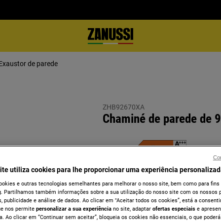
Exaustor de parede
ZHB92670XA
Chaminé de parede de 9
Con
Ficha de informação do produto
ite utiliza cookies para lhe proporcionar uma experiência personalizad
ookies e outras tecnologias semelhantes para melhorar o nosso site, bem como para fins
. Partilhamos também informações sobre a sua utilização do nosso site com os nossos p
, publicidade e análise de dados. Ao clicar em "Aceitar todos os cookies”, está a consentir
ue nos permite
personalizar a sua experiência
no site, adaptar
ofertas especiais
e apresen
a. Ao clicar em “Continuar sem aceitar”, bloqueia os cookies não essenciais, o que poderá