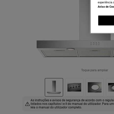
experiência 
Aviso de Co
Toque para ampliar
As instruções e avisos de segurança de acordo com o regu
listados nos capítulos I e II do manual do utilizador. Para u
leia o manual do utilizador completo.