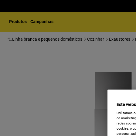
Produtos
Campanhas
Linha branca e pequenos domésticos
Cozinhar
Exaustores
Este webs
Utilizamos c
de marketing
redes sociais
cookies, o q
personalizad