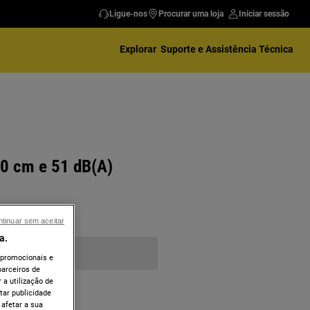
Ligue-nos
Procurar uma loja
Iniciar sessão
Explorar
Suporte e Assistência Técnica
0 cm e 51 dB(A)
tinuar sem aceitar
a.
 promocionais e
arceiros de
 a utilização de
tar publicidade
 afetar a sua