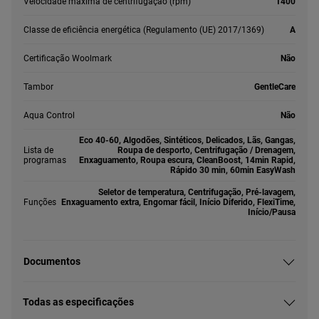
Velocidade máxima de centrifugação (rpm)
1400
Classe de eficiência energética (Regulamento (UE) 2017/1369)
A
Certificação Woolmark
Não
Tambor
GentleCare
Aqua Control
Não
Eco 40-60, Algodões, Sintéticos, Delicados, Lãs, Gangas,
Lista de
Roupa de desporto, Centrifugação / Drenagem,
programas
Enxaguamento, Roupa escura, CleanBoost, 14min Rapid,
Rápido 30 min, 60min EasyWash
Seletor de temperatura, Centrifugação, Pré-lavagem,
Funções
Enxaguamento extra, Engomar fácil, Início Diferido, FlexiTime,
Início/Pausa
Documentos
Todas as especificações