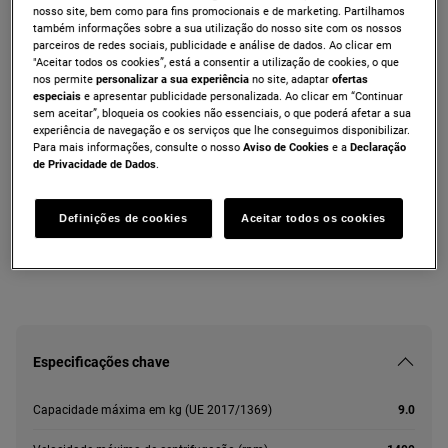
nosso site, bem como para fins promocionais e de marketing. Partilhamos
ZNF942F1W1
também informações sobre a sua utilização do nosso site com os nossos
Máquina de lavar roupa de livre
parceiros de redes sociais, publicidade e análise de dados. Ao clicar em
"Aceitar todos os cookies”, está a consentir a utilização de cookies, o que
instalação de 9.0 kg
nos permite
personalizar a sua experiência
no site, adaptar
ofertas
especiais
e apresentar publicidade personalizada. Ao clicar em “Continuar
sem aceitar”, bloqueia os cookies não essenciais, o que poderá afetar a sua
experiência de navegação e os serviços que lhe conseguimos disponibilizar.
Ficha de informação do produto
Para mais informações, consulte o nosso
Aviso de Cookies
e a
Declaração
de Privacidade de Dados
.
As instruções e avisos de segurança de acordo com o
regulamento da UE 2023/988 estão listados nos capítulos I e II
Definições de cookies
Aceitar todos os cookies
do manual do utilizador. Para uma utilização segura do produto,
leia o manual do utilizador completo.
Especificações chave
Capacidade máxima em kg (UE 2017/1369)
9.0