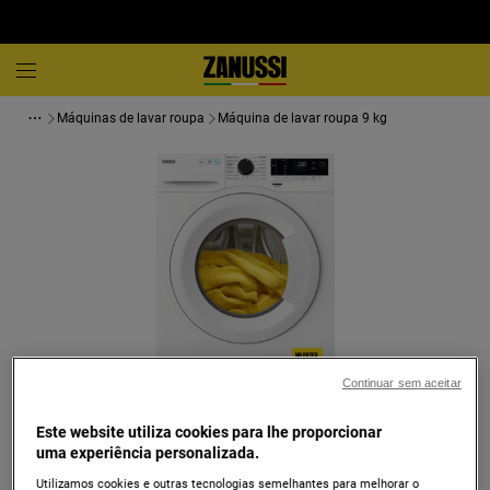
Máquinas de lavar roupa
Máquina de lavar roupa 9 kg
Continuar sem aceitar
Toque para ampliar
Este website utiliza cookies para lhe proporcionar
uma experiência personalizada.
Utilizamos cookies e outras tecnologias semelhantes para melhorar o