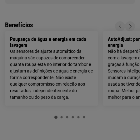
Benefícios
Poupança de água e energia em cada
AutoAdjust: pa
lavagem
energia
Os sensores de ajuste automático da
Não há desperdí
máquina são capazes de compreender
com a lavagem d
quanta roupa está no interior do tambor e
graças à função
ajustam as definições de água e energia de
Sensores intelig
forma correspondente. Não existe
mudam a duraçã
qualquer compromisso em relação aos
usada se tiver d
resultados, independentemente do
roupa. Melhor pa
tamanho ou do peso da carga.
melhor para o a