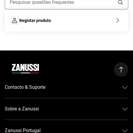
Registar produto
Contacto & Suporte
Centros de assistência
Registar produtos
Sobre a Zanussi
Transferir manuais
Garantia
Sobre a Zanussi
Resolução do contrato
Guias de compra
Zanussi Portugal